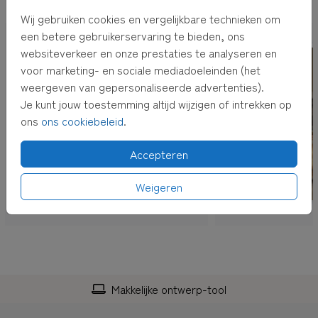
OOK LEUK VOOR JOU
3.
Je kunt kiezen voor
rechtstreeks verzenden
of
pakket
Wij gebruiken cookies en vergelijkbare technieken om
ontvangen
. Bij
pakket ontvangen
krijg je de kaarten thuis.
een betere gebruikerservaring te bieden, ons
Kies je voor
rechtstreeks verzenden
, dan versturen wij de
websiteverkeer en onze prestaties te analyseren en
kaarten voor je inclusief envelop en postzegel! De
voor marketing- en sociale mediadoeleinden (het
adressen kun je bij het afrekenen invullen.
weergeven van gepersonaliseerde advertenties).
Je kunt jouw toestemming altijd wijzigen of intrekken op
TIP:
Adressen altijd bij de hand hebben? Verzamel dan
ons
ons cookiebeleid
.
adressen in je
eigen adresboek
Accepteren
Weigeren
Makkelijke ontwerp-tool