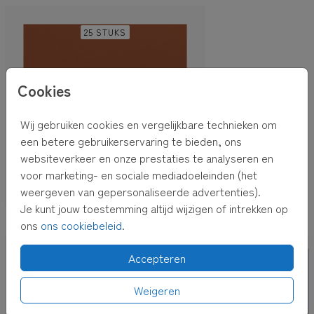
ontvangen
. Bij
pakket ontvangen
krijg je de kaarten thuis.
Kies je voor
rechtstreeks verzenden
, dan versturen wij de
25 STUKS
kaarten voor je inclusief envelop en postzegel! De
adressen kun je bij het afrekenen invullen.
Cookies
TIP:
Adressen altijd bij de hand hebben? Verzamel dan
adressen in je
eigen adresboek
Wij gebruiken cookies en vergelijkbare technieken om
een betere gebruikerservaring te bieden, ons
websiteverkeer en onze prestaties te analyseren en
voor marketing- en sociale mediadoeleinden (het
weergeven van gepersonaliseerde advertenties).
Je kunt jouw toestemming altijd wijzigen of intrekken op
OOK LEUK VOOR JOU
ons
ons cookiebeleid
.
Accepteren
Weigeren