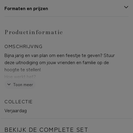
Formaten en prijzen
Productinformatie
OMSCHRIJVING
Bijna jarig en van plan om een feestje te geven? Stuur
deze uitnodiging om jouw vrienden en familie op de
hoogte te stellen!
Hoe werkt het?
1.
Klik op
bewerk deze kaart
om te starten. Pas de kaart
Toon meer
helemaal naar wens aan met je eigen foto, tekst, mooie
lettertypes, kleuren of een leuke illustratie
COLLECTIE
Verjaardag
2.
Klaar? Klik dan op
voorbeeld bekijken
en reken de kaart
af.
BEKIJK DE COMPLETE SET
3.
Je kunt kiezen voor
rechtstreeks verzenden
of
pakket