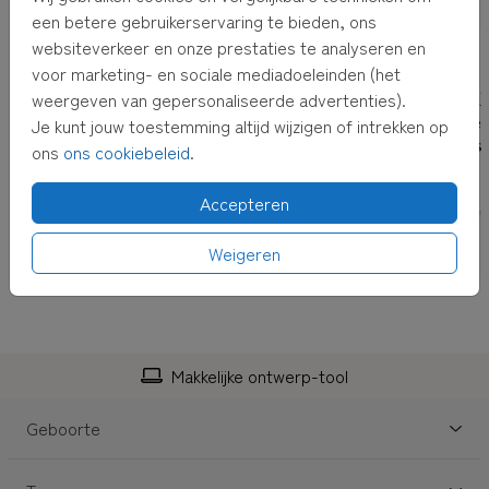
inclusief envelop met adresvenster en postzegel! Het
een betere gebruikerservaring te bieden, ons
adres kun je bij het afrekenen invullen.
websiteverkeer en onze prestaties te analyseren en
voor marketing- en sociale mediadoeleinden (het
TIP:
Adressen altijd bij de hand hebben? Verzamel dan
weergeven van gepersonaliseerde advertenties).
adressen in je
eigen adresboek
Je kunt jouw toestemming altijd wijzigen of intrekken op
ons
ons cookiebeleid
.
Accepteren
Weigeren
Makkelijke ontwerp-tool
Geboorte