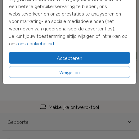
adres kun je bij het afrekenen invullen.
een betere gebruikerservaring te bieden, ons
websiteverkeer en onze prestaties te analyseren en
TIP:
Adressen altijd bij de hand hebben? Verzamel dan
voor marketing- en sociale mediadoeleinden (het
adressen in je
eigen adresboek
weergeven van gepersonaliseerde advertenties).
Je kunt jouw toestemming altijd wijzigen of intrekken op
ons
ons cookiebeleid
.
Accepteren
Weigeren
Makkelijke ontwerp-tool
Geboorte