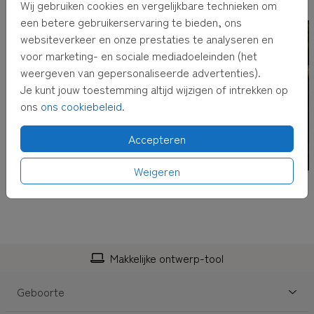
inclusief envelop met adresvenster en postzegel! Het
Wij gebruiken cookies en vergelijkbare technieken om
adres kun je bij het afrekenen invullen.
een betere gebruikerservaring te bieden, ons
websiteverkeer en onze prestaties te analyseren en
TIP:
Adressen altijd bij de hand hebben? Verzamel dan
voor marketing- en sociale mediadoeleinden (het
adressen in je
eigen adresboek
weergeven van gepersonaliseerde advertenties).
Je kunt jouw toestemming altijd wijzigen of intrekken op
ons
ons cookiebeleid
.
Accepteren
Weigeren
Makkelijke ontwerp-tool
Geboorte