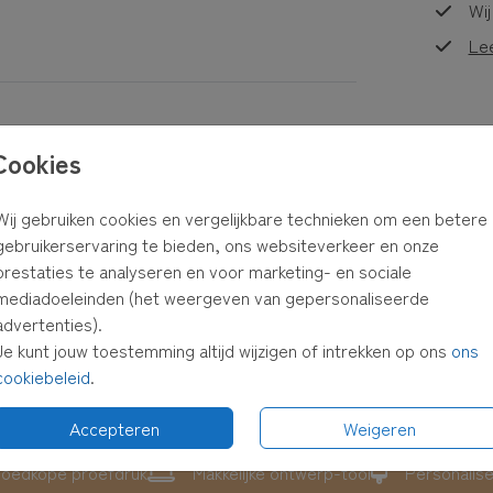
Wij
aal
Le
uren of
Cookies
Formaten
est,
ster en
Wij gebruiken cookies en vergelijkbare technieken om een betere
gebruikerservaring te bieden, ons websiteverkeer en onze
prestaties te analyseren en voor marketing- en sociale
 in je
mediadoeleinden (het weergeven van gepersonaliseerde
advertenties).
Je kunt jouw toestemming altijd wijzigen of intrekken op ons
ons
cookiebeleid
.
Accepteren
Weigeren
oedkope proefdruk
Makkelijke ontwerp-tool
Personalis