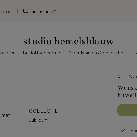
rptool
Gratis hulp*
kaarten
Bruiloftsdecoratie
Meer kaarten & decoratie
En
Wen
Wenska
huweli
COLLECTIE
n met
Jubileum
Per