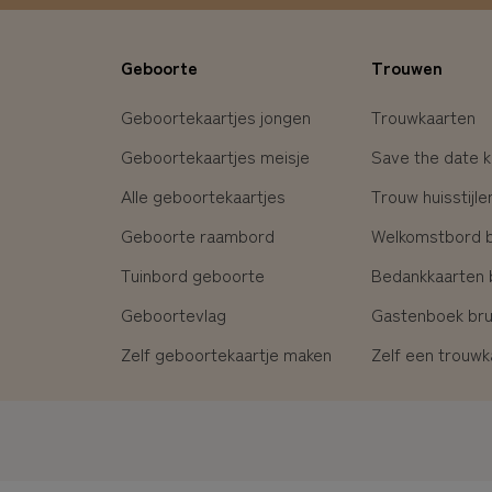
Geboorte
Trouwen
Geboortekaartjes jongen
Trouwkaarten
Geboortekaartjes meisje
Save the date k
Alle geboortekaartjes
Trouw huisstijle
Geboorte raambord
Welkomstbord br
Tuinbord geboorte
Bedankkaarten b
Geboortevlag
Gastenboek brui
Zelf geboortekaartje maken
Zelf een trouw