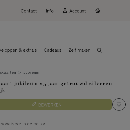
Contact
Info
Account
veloppen & extra's
Cadeaus
Zelf maken
skaarten
Jubileum
art jubileum 25 jaar getrouwd zilveren
jk
BEWERKEN
sonaliseer in de editor