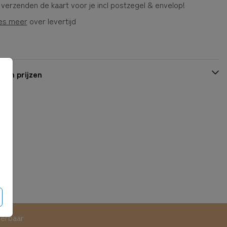
 verzenden de kaart voor je incl postzegel & envelop!
es meer
over levertijd
 en prijzen
eerbaar