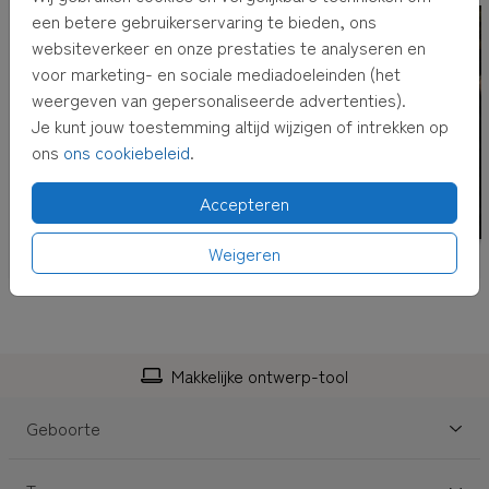
een betere gebruikerservaring te bieden, ons
3.
Wanneer je voor
rechtstreeks verzenden met
websiteverkeer en onze prestaties te analyseren en
adresvenster
kiest, versturen wij de kaart voor je,
voor marketing- en sociale mediadoeleinden (het
inclusief envelop met adresvenster en postzegel! Het
weergeven van gepersonaliseerde advertenties).
adres kun je bij het afrekenen invullen.
Je kunt jouw toestemming altijd wijzigen of intrekken op
ons
ons cookiebeleid
.
TIP:
Adressen altijd bij de hand hebben? Verzamel dan
adressen in je
eigen adresboek
Accepteren
Weigeren
Makkelijke ontwerp-tool
Geboorte