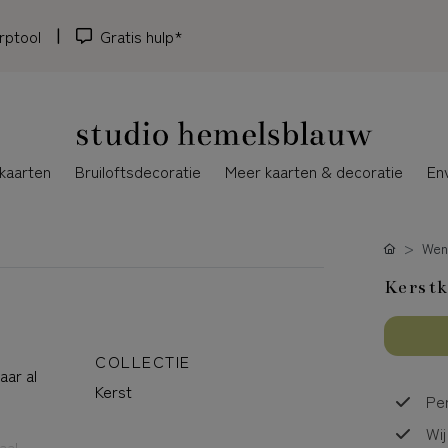
rptool
Gratis hulp*
kaarten
Bruiloftsdecoratie
Meer kaarten & decoratie
En
Wen
Kerstk
COLLECTIE
aar al
Kerst
Per
Wij
aal