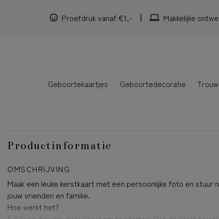
Proefdruk vanaf €1,-
Makkelijke ontwe
Geboortekaartjes
Geboortedecoratie
Trouw
Productinformatie
OMSCHRIJVING
Maak een leuke kerstkaart met een persoonlijke foto en stuur n
jouw vrienden en familie.
Hoe werkt het?
1.
Klik op
bewerk deze kaart
om te starten. Pas de kaart helem