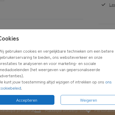
Le
uren of
beeld?
Formaten
Cookies
est,
ster en
Wij gebruiken cookies en vergelijkbare technieken om een betere
gebruikerservaring te bieden, ons websiteverkeer en onze
prestaties te analyseren en voor marketing- en sociale
 in je
mediadoeleinden (het weergeven van gepersonaliseerde
advertenties).
Je kunt jouw toestemming altijd wijzigen of intrekken op ons
ons
cookiebeleid
.
Accepteren
Weigeren
oedkope proefdruk
Makkelijke ontwerp-tool
Personalis