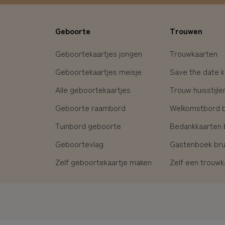
Geboorte
Trouwen
Geboortekaartjes jongen
Trouwkaarten
Geboortekaartjes meisje
Save the date k
Alle geboortekaartjes
Trouw huisstijle
Geboorte raambord
Welkomstbord br
Tuinbord geboorte
Bedankkaarten b
Geboortevlag
Gastenboek brui
Zelf geboortekaartje maken
Zelf een trouw