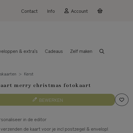
Contact
Info
Account
veloppen & extra's
Cadeaus
Zelf maken
skaarten
Kerst
aart merry christmas fotokaart
BEWERKEN
sonaliseer in de editor
 verzenden de kaart voor je incl postzegel & envelop!