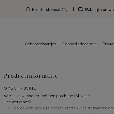
Proefdruk vanaf €1,-
Makkelijke ontwe
Geboortekaartjes
Geboortedecoratie
Trouw
Productinformatie
OMSCHRIJVING
Verras jouw moeder met een prachtige fotokaart!
Hoe werkt het?
1.
Klik op
bewerk deze kaart
om te starten. Pas de kaart helem
naar wens aan met je eigen foto, tekst, mooie lettertypes, kle