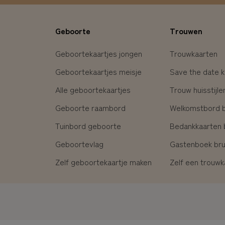
Geboorte
Trouwen
Geboortekaartjes jongen
Trouwkaarten
Geboortekaartjes meisje
Save the date k
Alle geboortekaartjes
Trouw huisstijle
Geboorte raambord
Welkomstbord br
Tuinbord geboorte
Bedankkaarten b
Geboortevlag
Gastenboek brui
Zelf geboortekaartje maken
Zelf een trouw