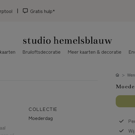
rptool
Gratis hulp*
kaarten
Bruiloftsdecoratie
Meer kaarten & decoratie
En
Wen
Moede
COLLECTIE
Moederdag
Per
aal
Wij
uren of