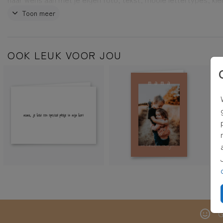
een leuke illustratie. Ben je op zoek naar de foto van het voor
Toon meer
Deze en veel mooie andere foto's zijn
hier
te vinden.
2.
Klaar? Klik dan op
voorbeeld bekijken
en reken de kaart af.
OOK LEUK VOOR JOU
3.
Wanneer je voor
rechtstreeks verzenden met adresvenster
ki
versturen wij de kaart voor je, inclusief envelop met adresven
postzegel! Het adres kun je bij het afrekenen invullen.
TIP:
Adressen altijd bij de hand hebben? Verzamel dan adressen
eigen adresboek
G