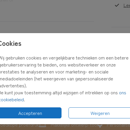
Le
beeld?
Formaten
est,
Cookies
ster en
Wij gebruiken cookies en vergelijkbare technieken om een betere
gebruikerservaring te bieden, ons websiteverkeer en onze
 in je
prestaties te analyseren en voor marketing- en sociale
mediadoeleinden (het weergeven van gepersonaliseerde
advertenties).
Je kunt jouw toestemming altijd wijzigen of intrekken op ons
ons
cookiebeleid
.
Accepteren
Weigeren
oedkope proefdruk
Makkelijke ontwerp-tool
Personalis