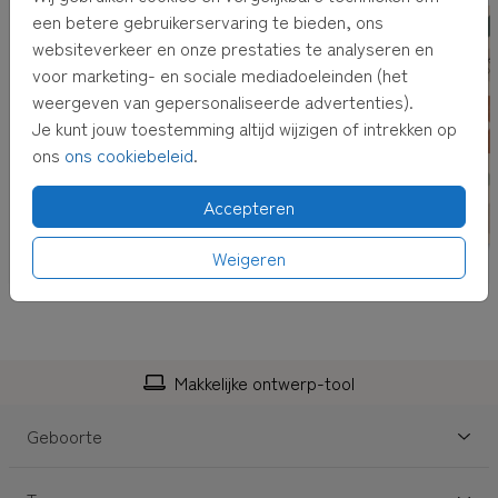
adres kun je bij het afrekenen invullen.
een betere gebruikerservaring te bieden, ons
websiteverkeer en onze prestaties te analyseren en
TIP:
Adressen altijd bij de hand hebben? Verzamel dan
voor marketing- en sociale mediadoeleinden (het
adressen in je
eigen adresboek
weergeven van gepersonaliseerde advertenties).
Je kunt jouw toestemming altijd wijzigen of intrekken op
ons
ons cookiebeleid
.
Accepteren
Weigeren
Makkelijke ontwerp-tool
Geboorte