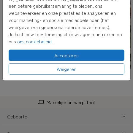
af.
een betere gebruikerservaring te bieden, ons
websiteverkeer en onze prestaties te analyseren en
3.
Wanneer je voor
rechtstreeks verzenden met
voor marketing- en sociale mediadoeleinden (het
adresvenster
kiest, versturen wij de kaart voor je,
weergeven van gepersonaliseerde advertenties).
inclusief envelop met adresvenster en postzegel! Het
Je kunt jouw toestemming altijd wijzigen of intrekken op
adres kun je bij het afrekenen invullen.
ons
ons cookiebeleid
.
TIP:
Adressen altijd bij de hand hebben? Verzamel dan
Accepteren
adressen in je
eigen adresboek
Weigeren
Makkelijke ontwerp-tool
Geboorte