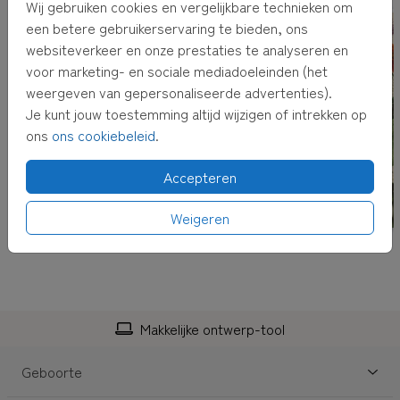
af.
Wij gebruiken cookies en vergelijkbare technieken om
een betere gebruikerservaring te bieden, ons
3.
Wanneer je voor
rechtstreeks verzenden met
websiteverkeer en onze prestaties te analyseren en
adresvenster
kiest, versturen wij de kaart voor je,
voor marketing- en sociale mediadoeleinden (het
inclusief envelop met adresvenster en postzegel! Het
weergeven van gepersonaliseerde advertenties).
adres kun je bij het afrekenen invullen.
Je kunt jouw toestemming altijd wijzigen of intrekken op
ons
ons cookiebeleid
.
TIP:
Adressen altijd bij de hand hebben? Verzamel dan
adressen in je
eigen adresboek
Accepteren
Weigeren
Makkelijke ontwerp-tool
Geboorte