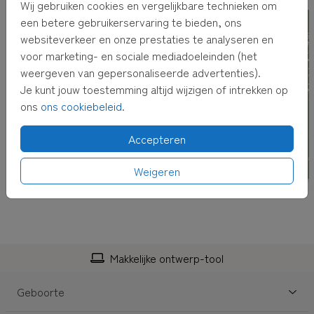
adresvenster
kiest, versturen wij de kaart voor je,
Wij gebruiken cookies en vergelijkbare technieken om
inclusief envelop met adresvenster en postzegel! Het
een betere gebruikerservaring te bieden, ons
adres kun je bij het afrekenen invullen.
websiteverkeer en onze prestaties te analyseren en
voor marketing- en sociale mediadoeleinden (het
TIP:
Adressen altijd bij de hand hebben? Verzamel dan
weergeven van gepersonaliseerde advertenties).
adressen in je
eigen adresboek
Je kunt jouw toestemming altijd wijzigen of intrekken op
ons
ons cookiebeleid
.
Accepteren
Weigeren
Makkelijke ontwerp-tool
Geboorte