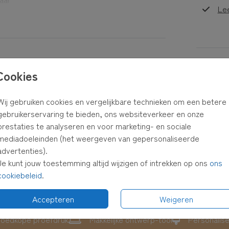
Le
uren of
Formaten
est,
Cookies
ster en
Wij gebruiken cookies en vergelijkbare technieken om een betere
gebruikerservaring te bieden, ons websiteverkeer en onze
 in je
prestaties te analyseren en voor marketing- en sociale
mediadoeleinden (het weergeven van gepersonaliseerde
advertenties).
Je kunt jouw toestemming altijd wijzigen of intrekken op ons
ons
cookiebeleid
.
Accepteren
Weigeren
oedkope proefdruk
Makkelijke ontwerp-tool
Personalis