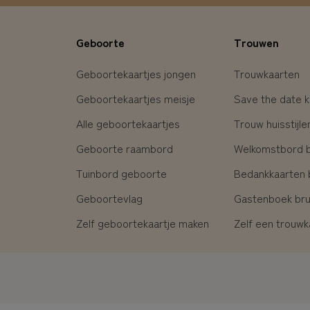
Geboorte
Trouwen
Geboortekaartjes jongen
Trouwkaarten
Geboortekaartjes meisje
Save the date k
Alle geboortekaartjes
Trouw huisstijle
Geboorte raambord
Welkomstbord br
Tuinbord geboorte
Bedankkaarten b
Geboortevlag
Gastenboek brui
Zelf geboortekaartje maken
Zelf een trouw