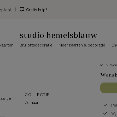
rptool
Gratis hulp*
kaarten
Bruiloftsdecoratie
Meer kaarten & decoratie
En
Wen
Wenska
COLLECTIE
kaartje
Zomaar
Per
Wij
aal