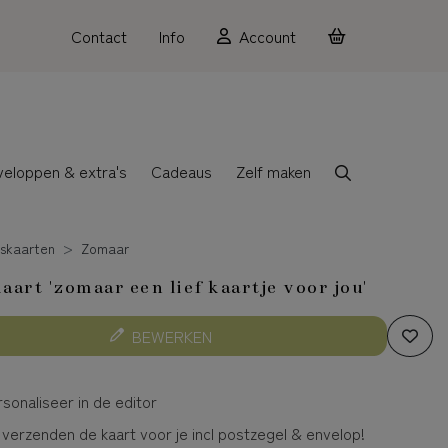
Contact
Info
Account
veloppen & extra's
Cadeaus
Zelf maken
skaarten
Zomaar
art 'zomaar een lief kaartje voor jou'
BEWERKEN
sonaliseer in de editor
 verzenden de kaart voor je incl postzegel & envelop!