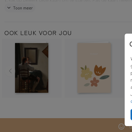
naar wens aan met je eigen foto, tekst, mooie lettertypes, kle
Toon meer
een leuke illustratie
2.
Klaar? Klik dan op
voorbeeld bekijken
en reken de kaart af.
OOK LEUK VOOR JOU
3.
Wanneer je voor
rechtstreeks verzenden met adresvenster
ki
versturen wij de kaart voor je, inclusief envelop met adresven
postzegel! Het adres kun je bij het afrekenen invullen.
TIP:
Adressen altijd bij de hand hebben? Verzamel dan adressen
eigen adresboek
G