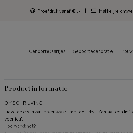
Proefdruk vanaf €1,-
Makkelijke ontwe
Geboortekaartjes
Geboortedecoratie
Trouw
Productinformatie
OMSCHRIJVING
Lieve gele vierkante wenskaart met de tekst 'Zomaar een lief 
voor jou'.
Hoe werkt het?
1.
Klik op
bewerk deze kaart
om te starten. Pas de kaart helem