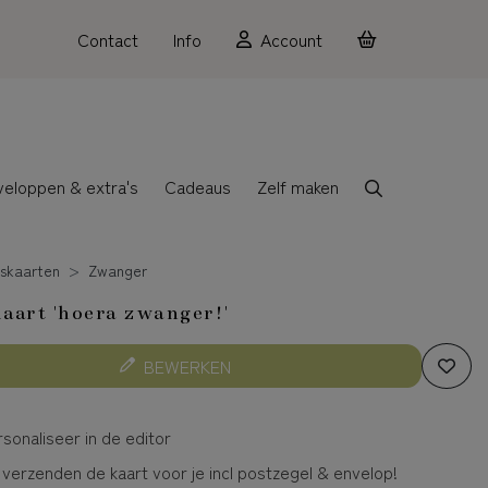
Contact
Info
Account
veloppen & extra's
Cadeaus
Zelf maken
skaarten
Zwanger
art 'hoera zwanger!'
BEWERKEN
sonaliseer in de editor
 verzenden de kaart voor je incl postzegel & envelop!