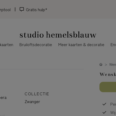
rptool
Gratis hulp*
kaarten
Bruiloftsdecoratie
Meer kaarten & decoratie
En
Wen
Wenska
COLLECTIE
oera
Zwanger
Per
Wij
aal