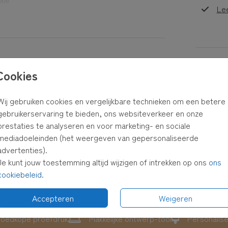
Le
uren of
Formaten
est,
Cookies
ster en
Wij gebruiken cookies en vergelijkbare technieken om een betere
gebruikerservaring te bieden, ons websiteverkeer en onze
 in je
prestaties te analyseren en voor marketing- en sociale
mediadoeleinden (het weergeven van gepersonaliseerde
advertenties).
Je kunt jouw toestemming altijd wijzigen of intrekken op ons
ons
cookiebeleid
.
Accepteren
Weigeren
oedkope proefdruk
Makkelijke ontwerp-tool
Personalis