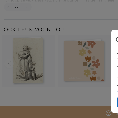
naar wens aan met je eigen foto, tekst, mooie lettertypes, kle
Toon meer
een leuke illustratie
2.
Klaar? Klik dan op
voorbeeld bekijken
en reken de kaart af.
OOK LEUK VOOR JOU
3.
Wanneer je voor
rechtstreeks verzenden met adresvenster
ki
versturen wij de kaart voor je, inclusief envelop met adresven
postzegel! Het adres kun je bij het afrekenen invullen.
TIP:
Adressen altijd bij de hand hebben? Verzamel dan adressen
eigen adresboek
G