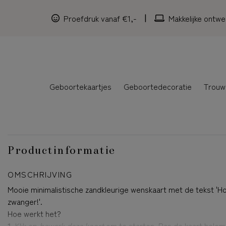
Proefdruk vanaf €1,-
Makkelijke ontwe
Geboortekaartjes
Geboortedecoratie
Trouw
Productinformatie
OMSCHRIJVING
Mooie minimalistische zandkleurige wenskaart met de tekst 'H
zwanger!'.
Hoe werkt het?
1.
Klik op
bewerk deze kaart
om te starten. Pas de kaart helem