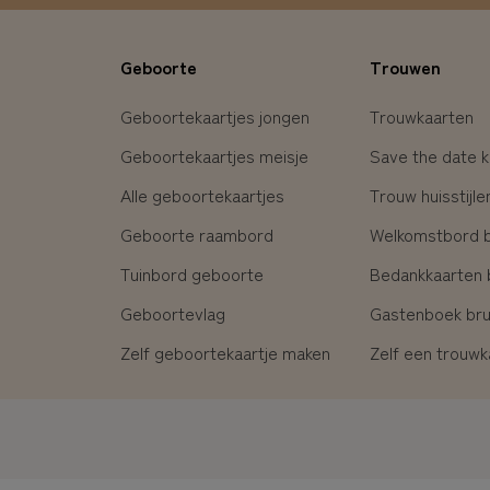
Geboorte
Trouwen
Geboortekaartjes jongen
Trouwkaarten
Geboortekaartjes meisje
Save the date k
Alle geboortekaartjes
Trouw huisstijle
Geboorte raambord
Welkomstbord br
Tuinbord geboorte
Bedankkaarten b
Geboortevlag
Gastenboek brui
Zelf geboortekaartje maken
Zelf een trouw