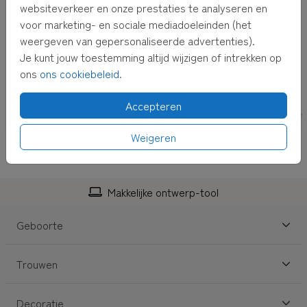
websiteverkeer en onze prestaties te analyseren en
voor marketing- en sociale mediadoeleinden (het
weergeven van gepersonaliseerde advertenties).
Je kunt jouw toestemming altijd wijzigen of intrekken op
ons
ons cookiebeleid
.
Accepteren
Weigeren
Makkelijke ontwerp-tool
Geboorte
Trouwen
Decoratie