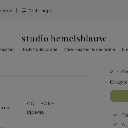
rptool
Gratis hulp*
kaarten
Bruiloftsdecoratie
Meer kaarten & decoratie
En
Wen
Grappi
COLLECTIE
en met
Rijbewijs
Per
Wij
uto