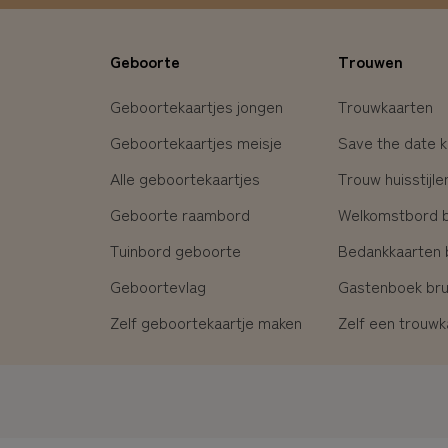
Geboorte
Trouwen
Geboortekaartjes jongen
Trouwkaarten
Geboortekaartjes meisje
Save the date k
Alle geboortekaartjes
Trouw huisstijle
Geboorte raambord
Welkomstbord br
Tuinbord geboorte
Bedankkaarten b
Geboortevlag
Gastenboek brui
Zelf geboortekaartje maken
Zelf een trouw