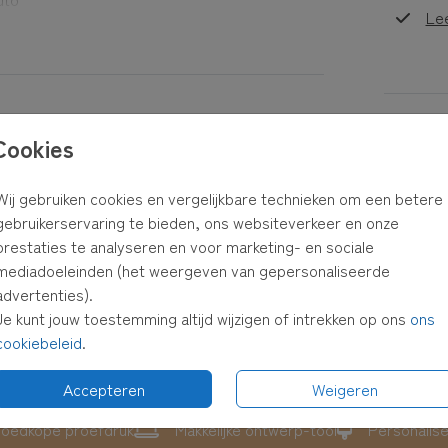
Le
aal
uren of
Formaten
Cookies
Wij gebruiken cookies en vergelijkbare technieken om een betere
gebruikerservaring te bieden, ons websiteverkeer en onze
est,
prestaties te analyseren en voor marketing- en sociale
ster en
mediadoeleinden (het weergeven van gepersonaliseerde
advertenties).
Je kunt jouw toestemming altijd wijzigen of intrekken op ons
ons
 in je
cookiebeleid
.
Accepteren
Weigeren
oedkope proefdruk
Makkelijke ontwerp-tool
Personalis