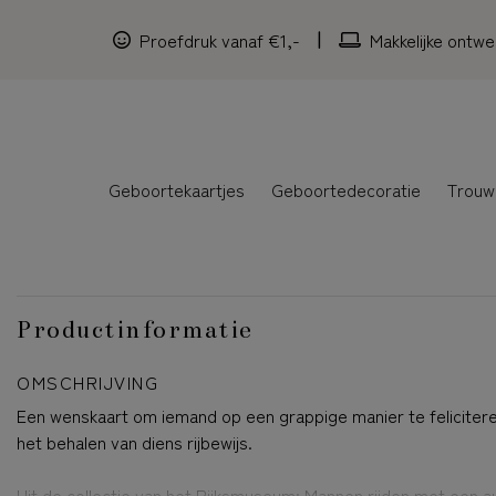
Proefdruk vanaf €1,-
Makkelijke ontwe
Geboortekaartjes
Geboortedecoratie
Trouw
Productinformatie
OMSCHRIJVING
Een wenskaart om iemand op een grappige manier te feliciter
het behalen van diens rijbewijs.
Uit de collectie van het Rijksmuseum: Mannen rijden met een a