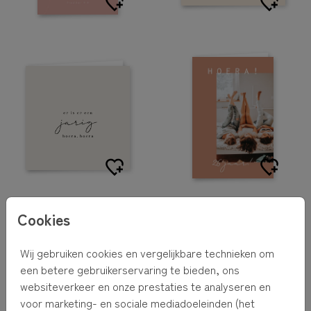
MET EIGEN FOTO
Cookies
Wij gebruiken cookies en vergelijkbare technieken om
een betere gebruikerservaring te bieden, ons
websiteverkeer en onze prestaties te analyseren en
voor marketing- en sociale mediadoeleinden (het